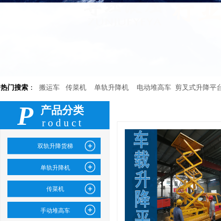
搬运车 传菜机
单轨升降机
电动堆高车
热门搜索
：
剪叉式升降平
P
产品分类
roduct
双轨升降货梯
单轨升降机
传菜机
手动堆高车