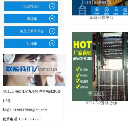
电动堆高车
车载升降平台
搬运车
剪叉式升降平台
油桶车
地址:
上海松江区九亭镇沪亭南路
286弄
1-2号
SJD1-3.2升降货梯
邮箱: 1320957696@qq.com
联系电话:
13918894228